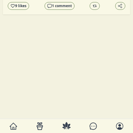
Sie sollen hauptsächlich auf der Fensterbank stehen ein 
9 likes
1 comment
zusatzlicht und ventis sollen r...