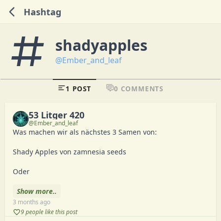
Hashtag
shadyapples
@Ember_and_leaf
1 POST
0 COMMENTS
53 Litger 420
@Ember_and_leaf
Was machen wir als nächstes 3 Samen von:

Shady Apples von zamnesia seeds 

Oder 

3 Samen von:

Show more..
3 months ago
Apple fritter Auto von growers choice seeds 

9 people like this post