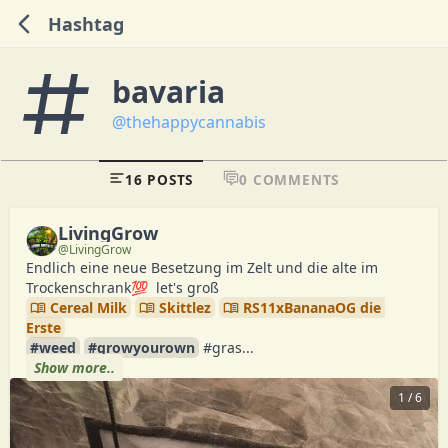
Hashtag
bavaria
@thehappycannabis
16 POSTS
0 COMMENTS
LivingGrow
@LivingGrow
Endlich eine neue Besetzung im Zelt und die alte im 
Cereal Milk
Skittlez
RS11xBananaOG die 
Erste
#weed
#growyourown
 #gras...
Show more..
1 / 6